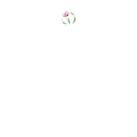
еля.
авка до терминала в г. Волгограде производится за 
аем на осень с мая по август, на весну с октября п
казов, так как количество растений ограниченно.
й счёт компании в размере 50% после каждого предз
 предоплаты.